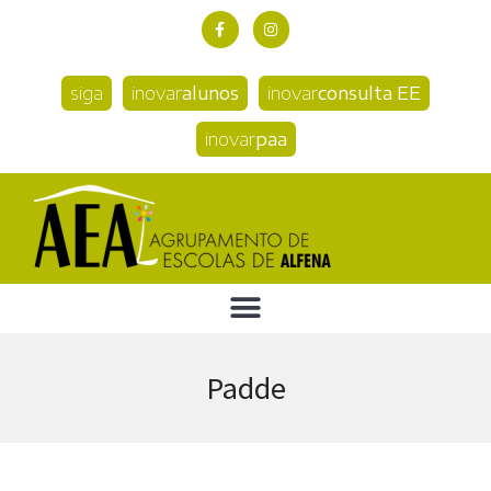
siga
inovar
alunos
inovar
consulta EE
inovar
paa
Padde