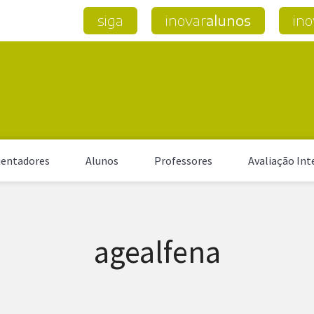
siga
inovar
alunos
ino
entadores
Alunos
Professores
Avaliação Int
agealfena