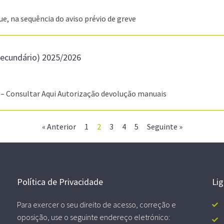
, na sequência do aviso prévio de greve
 secundário) 2025/2026
6 – Consultar Aqui Autorização devolução manuais
« Anterior
1
2
3
4
5
Seguinte »
Política de Privacidade
Li
Para exercer o seu direito de acesso, correção e
oposição, use o seguinte endereço eletrónico: