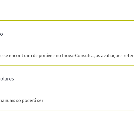
no
e se encontram disponíveisno InovarConsulta, as avaliações refe
olares
manuais só poderá ser