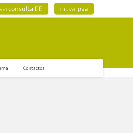
var
consulta EE
inovar
paa
erna
Contactos