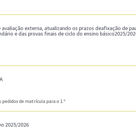
 avaliação externa, atualizando os prazos deafixação de pau
ndário e das provas finais de ciclo do ensino básico2025/20
A
edidos de matrícula para o 1.º
vo 2025/2026