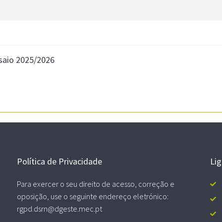
nsaio 2025/2026
Política de Privacidade
Li
Para exercer o seu direito de acesso, correção e
oposição, use o seguinte endereço eletrónico:
rgpd.dsrn@dgeste.mec.pt