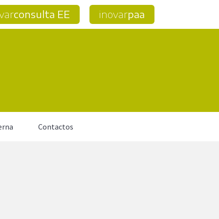
var
consulta EE
inovar
paa
erna
Contactos