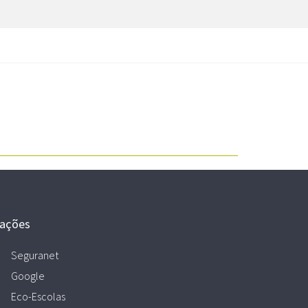
gações
Seguranet
Google
Eco-Escolas