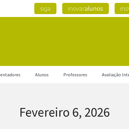
siga
inovar
alunos
ino
entadores
Alunos
Professores
Avaliação Int
Fevereiro 6, 2026