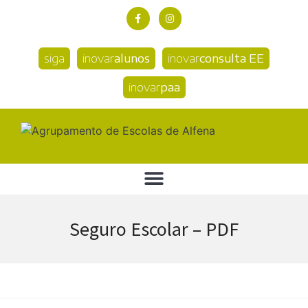
siga
inovar
alunos
inovar
consulta EE
inovar
paa
Seguro Escolar – PDF