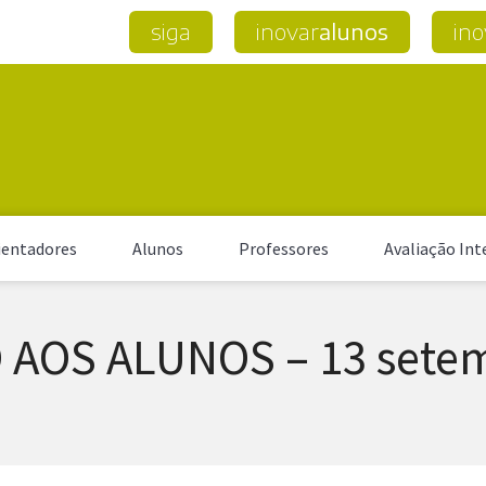
siga
inovar
alunos
ino
entadores
Alunos
Professores
Avaliação Int
AOS ALUNOS – 13 sete