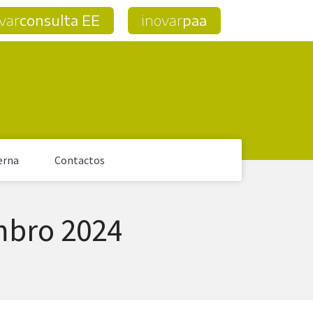
var
consulta EE
inovar
paa
erna
Contactos
mbro 2024