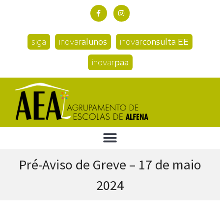
siga
inovar
alunos
inovar
consulta EE
inovar
paa
Pré-Aviso de Greve – 17 de maio
2024