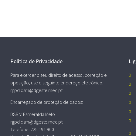
Política de Privacidade
Li
Para exercer o seu direito de acesso, correção e
oposição, use o seguinte endereço eletrónico:
rgpd.dsrn@dgeste.mec.pt
Encarregado de proteção de dados:
DSRN: Esmeralda Melo
rgpd.dsrn@dgeste.mec.pt
Telefone: 225 191 900