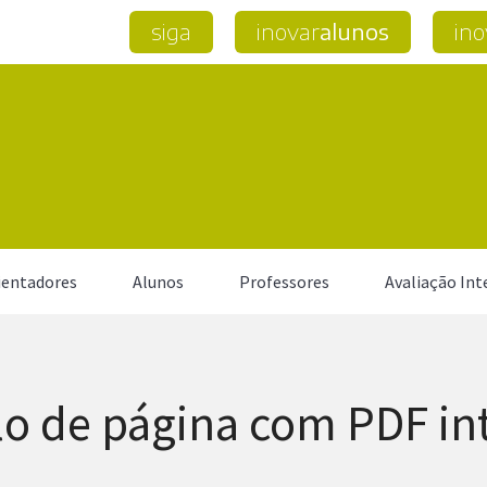
siga
inovar
alunos
ino
entadores
Alunos
Professores
Avaliação Int
o de página com PDF in