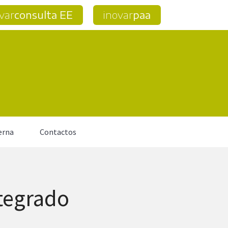
var
consulta EE
inovar
paa
erna
Contactos
tegrado