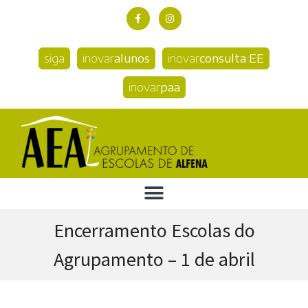
siga
inovar
alunos
inovar
consulta EE
inovar
paa
Encerramento Escolas do
Agrupamento – 1 de abril