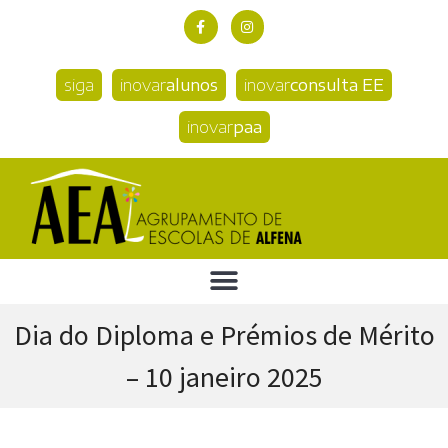
siga
inovar
alunos
inovar
consulta EE
inovar
paa
Dia do Diploma e Prémios de Mérito
– 10 janeiro 2025