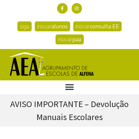
siga
inovar
alunos
inovar
consulta EE
inovar
paa
AVISO IMPORTANTE – Devolução
Manuais Escolares