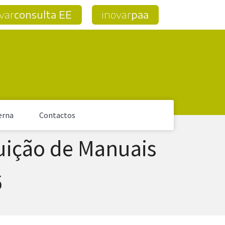
var
consulta EE
inovar
paa
erna
Contactos
buição de Manuais
6