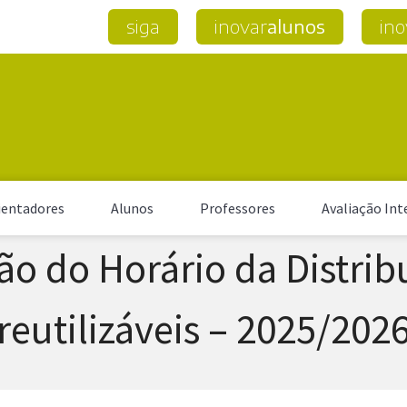
siga
inovar
alunos
ino
entadores
Alunos
Professores
Avaliação Int
ção do Horário da Distri
reutilizáveis – 2025/202