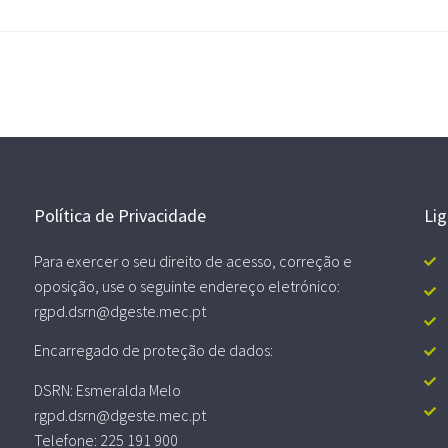
Política de Privacidade
Li
Para exercer o seu direito de acesso, correção e
oposição, use o seguinte endereço eletrónico:
rgpd.dsrn@dgeste.mec.pt
Encarregado de proteção de dados:
DSRN: Esmeralda Melo
rgpd.dsrn@dgeste.mec.pt
Telefone: 225 191 900