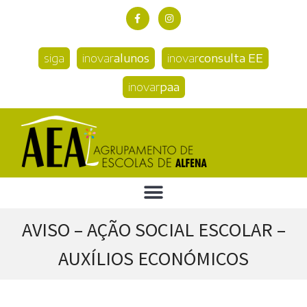
siga
inovar
alunos
inovar
consulta EE
inovar
paa
AVISO – AÇÃO SOCIAL ESCOLAR –
AUXÍLIOS ECONÓMICOS