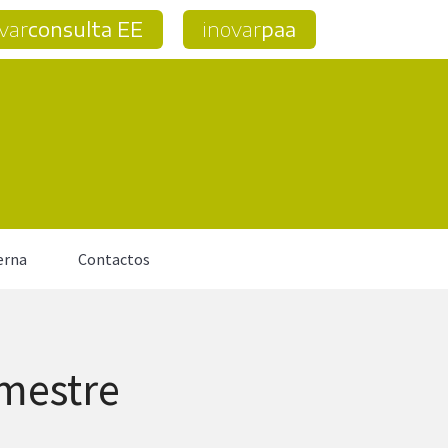
var
consulta EE
inovar
paa
erna
Contactos
emestre