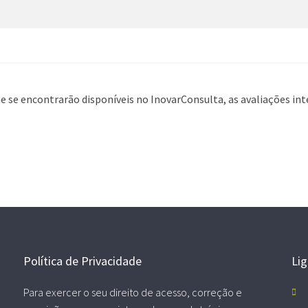
se encontrarão disponíveis no InovarConsulta, as avaliações inte
Política de Privacidade
Li
Para exercer o seu direito de acesso, correção e