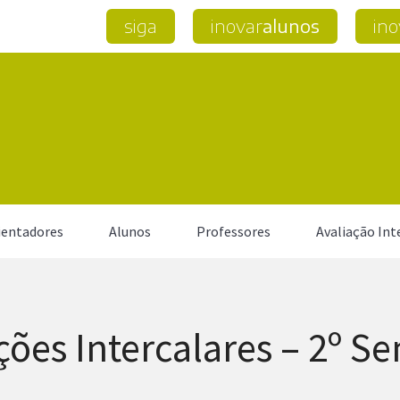
siga
inovar
alunos
ino
entadores
Alunos
Professores
Avaliação Int
ções Intercalares – 2º S