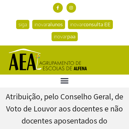
siga
inovar
alunos
inovar
consulta EE
inovar
paa
Atribuição, pelo Conselho Geral, de
Voto de Louvor aos docentes e não
docentes aposentados do